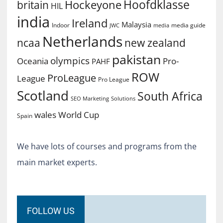
Hoofdklasse
Hockeyone
britain
HIL
india
Ireland
Malaysia
Indoor
media guide
JWC
media
Netherlands
ncaa
new zealand
pakistan
olympics
Oceania
Pro-
PAHF
ROW
ProLeague
League
Pro League
Scotland
South Africa
SEO Marketing
Solutions
World Cup
wales
Spain
We have lots of courses and programs from the
main market experts.
FOLLOW US